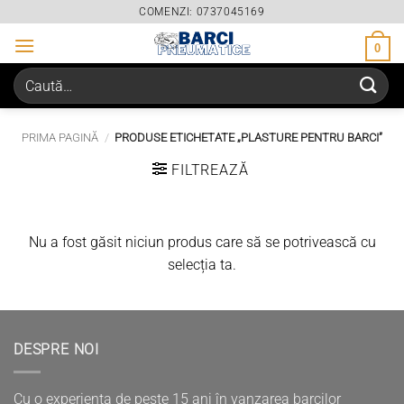
Skip
COMENZI: 0737045169
to
0
content
Caută
după:
PRIMA PAGINĂ
/
PRODUSE ETICHETATE „PLASTURE PENTRU BARCI”
FILTREAZĂ
Nu a fost găsit niciun produs care să se potrivească cu
selecția ta.
DESPRE NOI
Cu o experienta de peste 15 ani în vanzarea barcilor