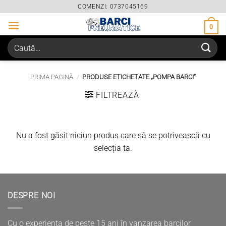
Skip
COMENZI: 0737045169
to
0
content
Caută
după:
PRIMA PAGINĂ
/
PRODUSE ETICHETATE „POMPA BARCI”
FILTREAZĂ
Nu a fost găsit niciun produs care să se potrivească cu
selecția ta.
DESPRE NOI
Cu o experienta de peste 15 ani în vanzarea barcilor