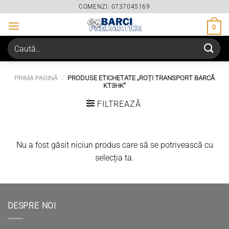
Skip
COMENZI: 0737045169
to
0
content
Caută
după:
PRIMA PAGINĂ
/
PRODUSE ETICHETATE „ROȚI TRANSPORT BARCĂ
KT3HK”
FILTREAZĂ
Nu a fost găsit niciun produs care să se potrivească cu
selecția ta.
DESPRE NOI