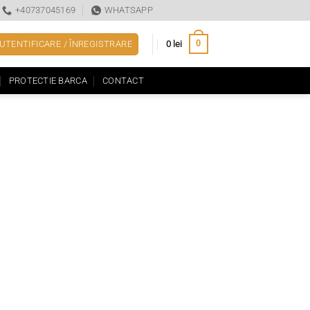
+40737045169
WHATSAPP
0
UTENTIFICARE / ÎNREGISTRARE
0
lei
PROTECTIE BARCA
CONTACT