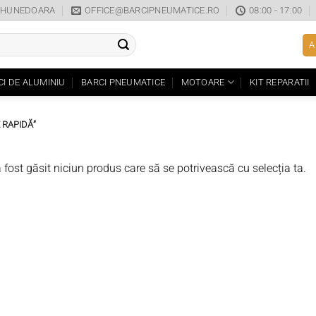
0, HUNEDOARA
OFFICE@BARCIPNEUMATICE.RO
08:00 - 17:00
A
CI DE ALUMINIU
BARCI PNEUMATICE
MOTOARE
KIT REPARATII
 RAPIDĂ”
 fost găsit niciun produs care să se potrivească cu selecția ta.