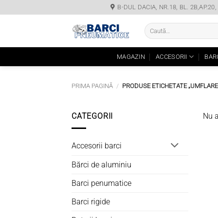
Skip
B-DUL DACIA, NR.18, BL. 2B,AP.2
to
Caută
content
după:
MAGAZIN
ACCESORII
BAR
PRIMA PAGINĂ
/
PRODUSE ETICHETATE „UMFLARE
CATEGORII
Nu a
Accesorii barci
Bărci de aluminiu
Barci penumatice
Barci rigide