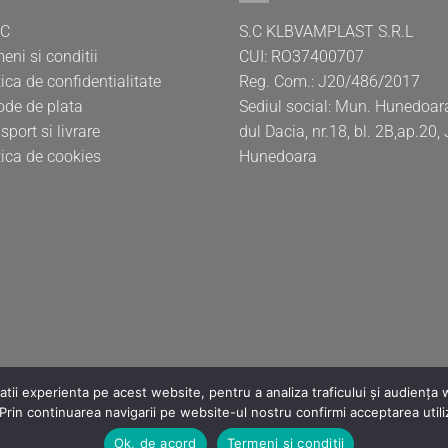
C
S.C KLBVAMPLAST S.R.L
eni si conditii
CUI: RO37400707
tica de confidentialitate
Reg. Com.: J20/486/2017
de de plata
Sediul social: Mun. Hunedoara
sport si livrare
dul Dacia, nr.18, bl. 2B,ap.20,
tica de cookies
Hunedoara
tii experienta pe acest website, pentru a analiza traficului și audiența
Prin continuarea navigarii pe website-ul nostru confirmi acceptarea utiliz
Ok, de acord
Termeni si conditii