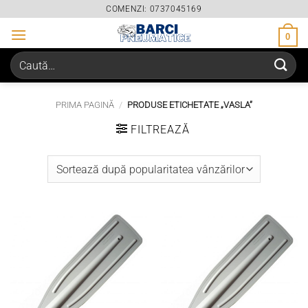
Skip
COMENZI: 0737045169
to
0
content
Caută
după:
PRIMA PAGINĂ
/
PRODUSE ETICHETATE „VASLA”
FILTREAZĂ