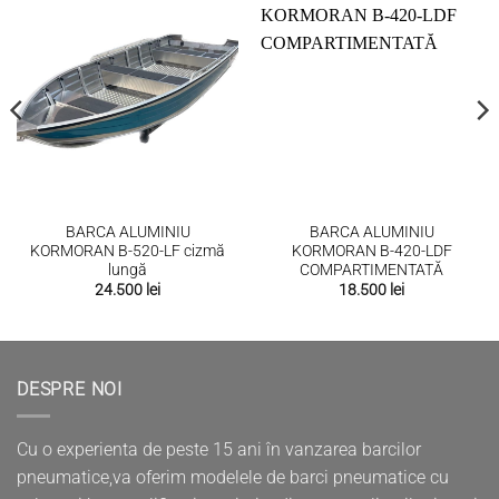
BARCA ALUMINIU
BARCA ALUMINIU
KORMORAN B-520-LF cizmă
KORMORAN B-420-LDF
lungă
COMPARTIMENTATĂ
24.500
lei
18.500
lei
DESPRE NOI
Cu o experienta de peste 15 ani în vanzarea barcilor
pneumatice,va oferim modelele de barci pneumatice cu