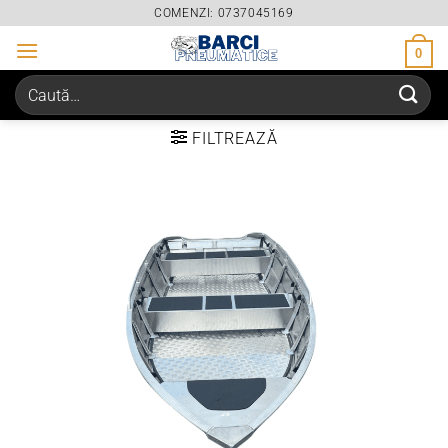
Skip
COMENZI: 0737045169
to
0
content
Caută
după:
FILTREAZĂ