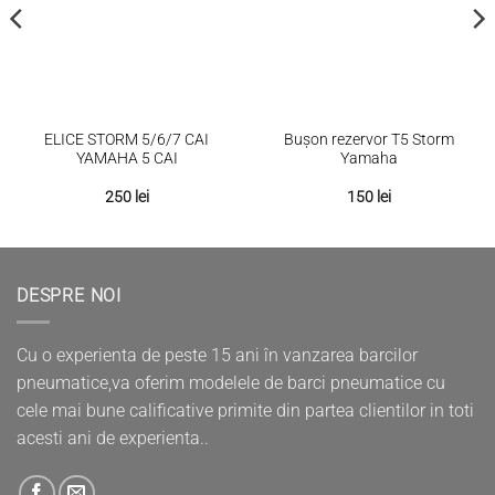
ELICE STORM 5/6/7 CAI
Bușon rezervor T5 Storm
YAMAHA 5 CAI
Yamaha
250
lei
150
lei
DESPRE NOI
Cu o experienta de peste 15 ani în vanzarea barcilor
pneumatice,va oferim modelele de barci pneumatice cu
cele mai bune calificative primite din partea clientilor in toti
acesti ani de experienta..