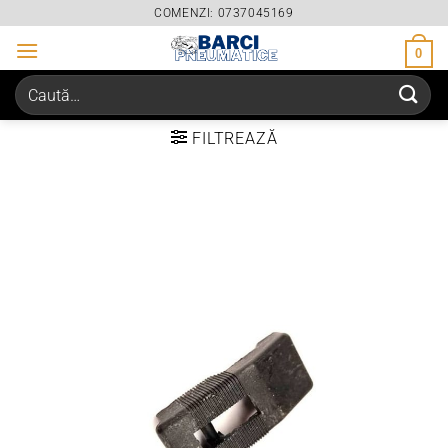
Skip
COMENZI: 0737045169
to
0
content
Caută
după:
FILTREAZĂ