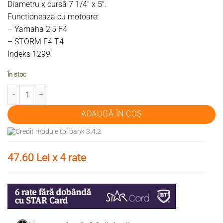
Diametru x cursă 7 1/4″ x 5″.
Functioneaza cu motoare:
– Yamaha 2,5 F4
– STORM F4 T4
Indeks 1299
În stoc
Cantitate Elice Storm Yamaha F4 T4
ADAUGĂ ÎN COȘ
47.60 Lei x 4 rate