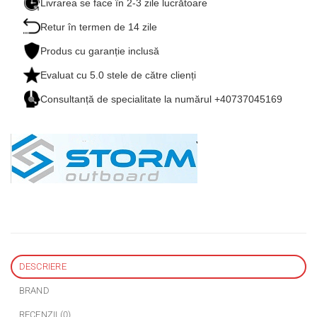
Livrarea se face în 2-3 zile lucrătoare
Retur în termen de 14 zile
Produs cu garanție inclusă
Evaluat cu
5.0
stele de către clienți
Consultanță de specialitate la numărul +40737045169
DESCRIERE
BRAND
RECENZII (0)