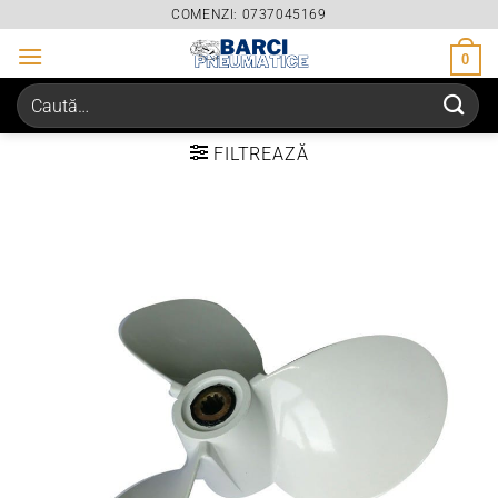
Skip
COMENZI: 0737045169
to
0
content
Caută
după:
FILTREAZĂ