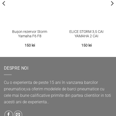
Bușon rezervor Storm
ELICE STORM 3,5 CAI
Yamaha F6 F8
YAMAHA 2 CAI
150
lei
150
lei
DESPRE NOI
Cu o experienta de peste 15 ani în vanzarea barcilor
pneumatice,va oferim modelele de barci pneumatice cu
cele mai bune calificative primite din partea clientilor in toti
acesti ani de experienta..