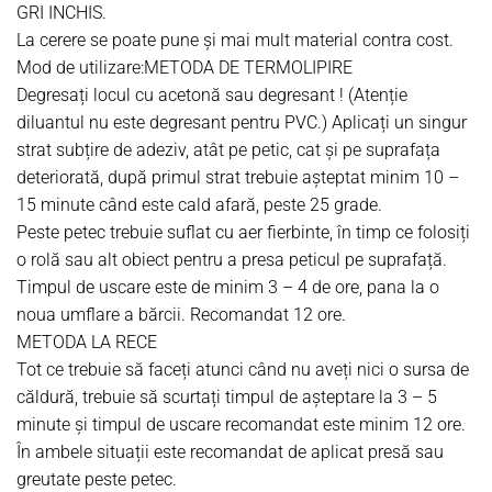
GRI INCHIS.
La cerere se poate pune și mai mult material contra cost.
Mod de utilizare:
METODA DE TERMOLIPIRE
Degresați locul cu acetonă sau degresant ! (Atenție
diluantul nu este degresant pentru PVC.) Aplicați un singur
strat subțire de adeziv, atât pe petic, cat și pe suprafața
deteriorată, după primul strat trebuie așteptat minim 10 –
15 minute când este cald afară, peste 25 grade.
Peste petec
trebuie suflat cu aer fierbinte, în timp ce folosiți
o rolă sau alt obiect pentru a presa peticul pe suprafață.
Timpul de uscare este de minim 3 – 4 de ore, pana la o
noua umflare a bărcii. Recomandat 12 ore.
METODA LA RECE
Tot ce trebuie să faceți atunci când nu aveți nici o sursa de
căldură, trebuie să scurtați timpul de așteptare la 3 – 5
minute și timpul de uscare recomandat este minim 12 ore.
În ambele situații este recomandat de aplicat presă sau
greutate peste petec.