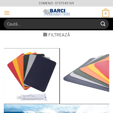
Skip
COMENZI: 0737045169
to
0
content
Caută
după:
FILTREAZĂ