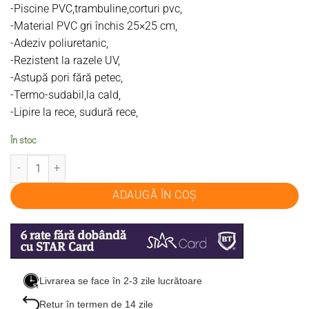
-Piscine PVC,trambuline,corturi pvc,
-Material PVC gri închis 25×25 cm,
-Adeziv poliuretanic,
-Rezistent la razele UV,
-Astupă pori fără petec,
-Termo-sudabil,la cald,
-Lipire la rece, sudură rece,
În stoc
Cantitate Kit reparații bărci pneumatice Dr.Boat material pvc gri inchis
ADAUGĂ ÎN COȘ
Livrarea se face în 2-3 zile lucrătoare
Retur în termen de 14 zile