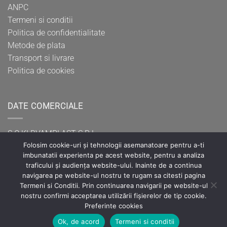
ANPC
Termeni si conditii
Politica de confidentialitate
Metode de plata
Transport si livrare
Politica de cookies
DATE COMERCIALE
S.C KLBVAMPLAST S.R.L
Folosim cookie-uri și tehnologii asemanatoare pentru a-ti
CUI: RO37400707
imbunatatii experienta pe acest website, pentru a analiza
Reg. Com.: J20/486/2017
traficului și audiența website-ului. Inainte de a continua
Sediul social: Mun. Hunedoara, B-dul Dacia, nr.18, bl.
navigarea pe website-ul nostru te rugam sa citesti pagina
2B,ap.20, Jud. Hunedoara
Termeni si Conditii. Prin continuarea navigarii pe website-ul
nostru confirmi acceptarea utilizării fișierelor de tip cookie.
Preferinte cookies
Ok, de acord
Termeni si conditii
©2022 S.C KLBVAMPLAST S.R.L Toate drepturile rezervate.