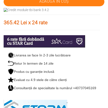
ADAUGĂ ÎN COȘ
365.42 Lei x 24 rate
Livrarea se face în 2-3 zile lucrătoare
Retur în termen de 14 zile
Produs cu garanție inclusă
Evaluat cu
4.9
stele de către clienți
Consultanță de specialitate la numărul +40737045169