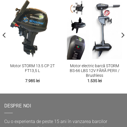
Motor STORM 13.5 CP 2T
Motor electric barcă STORM
FT13,5 L
BS-66 LBS 12V FĂRĂ PERII /
Brushless
7.985
lei
1.535
lei
DESPRE NOI
Cu o experienta de peste 15 ani în vanzarea barcilor