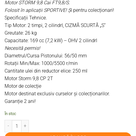
Motor STORM 9,8 Cai FT9,8/S.
Folosit în aplicații SPORTIVE!
Ș
i pentru colecționari!
Specificații Tehnice
.
Tip Motor: 2 timpi, 2 cilindrI,
CIZMĂ SCURTĂ „S”
Greutate: 26 kg
Capacitate: 169 cc (7,2 kW) – OHV 2 cilindrI
Necesită permis!
Diametrul/Cursa Pistonului: 56/50 mm
Rotații Min/Max: 1000/5500 r/min
Cantitate ulei din reductor elice: 250 ml
Motor Storm 9,8 CP 2T
Motor de colecție
Motor destinat exclusiv curselor și colecționarilor.
Garanție 2 ani!
În stoc
Cantitate Motor barcă STORM FT9,8CP 2T FT9,8-S