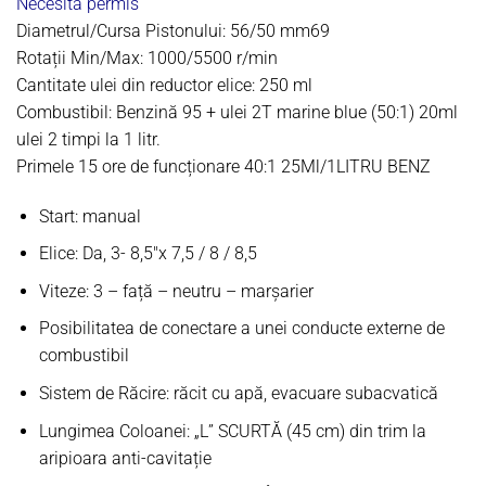
Necesită permis
Diametrul/Cursa Pistonului: 56/50 mm69
Rotații Min/Max: 1000/5500 r/min
Cantitate ulei din reductor elice: 250 ml
Combustibil
: Benzină 95 + ulei 2T marine blue (50:1) 20ml
ulei 2 timpi la 1 litr.
Primele 15 ore de funcționare 40:1 25Ml/1LITRU BENZ
Start
: manual
Elice
: Da, 3- 8,5″x 7,5 / 8 / 8,5
Viteze
: 3 – față – neutru – marșarier
Posibilitatea
de conectare a unei conducte externe de
combustibil
Sistem de Răcire
: răcit cu apă, evacuare subacvatică
Lungimea Coloanei
: „L” SCURTĂ (45 cm) din trim la
aripioara anti-cavitație