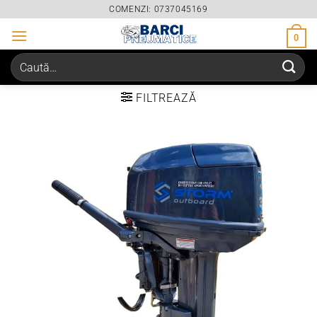
Skip
COMENZI: 0737045169
to
0
content
Caută
după:
FILTREAZĂ