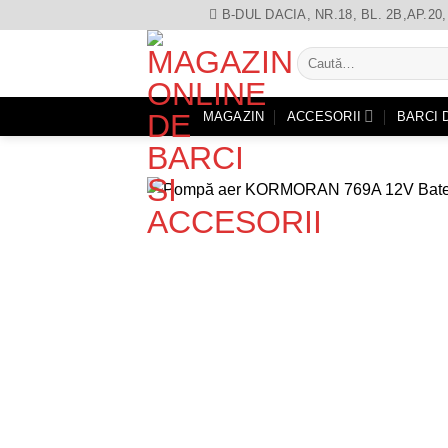
Skip
B-DUL DACIA, NR.18, BL. 2B,AP.2
to
Caută
content
după:
MAGAZIN
ACCESORII
BARCI 