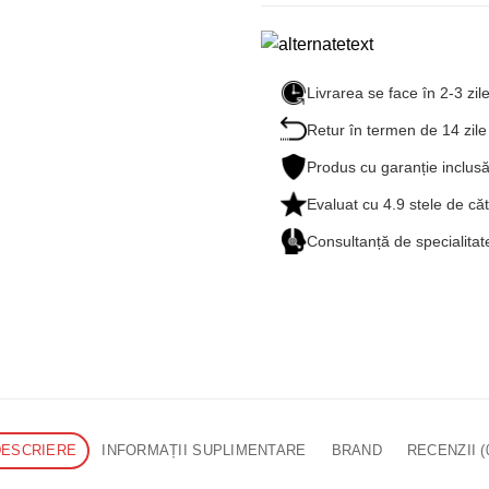
Livrarea se face în 2-3 zil
Retur în termen de 14 zile
Produs cu garanție inclus
Evaluat cu
4.9
stele de căt
Consultanță de specialit
DESCRIERE
INFORMAȚII SUPLIMENTARE
BRAND
RECENZII (