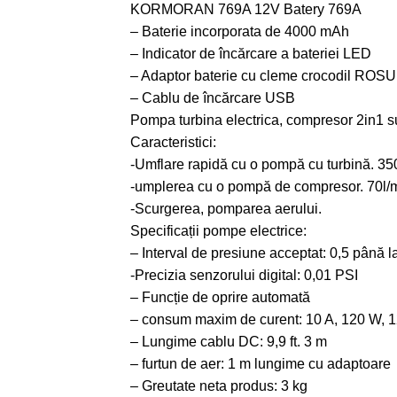
KORMORAN 769A 12V Batery 769A
– Baterie incorporata de 4000 mAh
– Indicator de încărcare a bateriei LED
– Adaptor baterie cu cleme crocodil
ROSU 
– Cablu de încărcare USB
Pompa turbina electrica, compresor 2in1 
Caracteristici:
-Umflare rapidă cu o pompă cu turbină. 35
-umplerea cu o pompă de compresor. 70l/
-Scurgerea, pomparea aerului.
Specificații pompe electrice:
– Interval de presiune acceptat: 0,5 până l
-Precizia senzorului digital: 0,01 PSI
– Funcție de oprire automată
– consum maxim de curent: 10 A, 120 W, 
– Lungime cablu DC: 9,9 ft. 3 m
– furtun de aer: 1 m lungime cu adaptoare
– Greutate neta produs: 3 kg