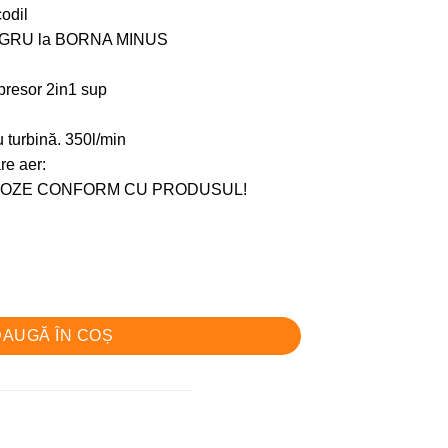
odil
GRU la BORNA MINUS
presor 2in1 sup
 turbină. 350l/min
re aer:
tă: POZE CONFORM CU PRODUSUL!
N 769A 12V Batery
AUGĂ ÎN COȘ