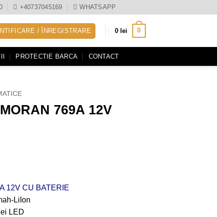
0
+40737045169
WHATSAPP
0
NTIFICARE / ÎNREGISTRARE
0
lei
II
PROTECTIE BARCA
CONTACT
MATICE
RMORAN 769A 12V
A 12V CU BATERIE
mah-LiIon
riei LED