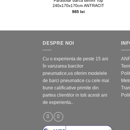
Parasolar barcă Bimini Top
240x170x170cm ANTRACIT
985
lei
DESPRE NOI
INF
Cu o experienta de peste 15 ani
AN
în vanzarea barcilor
Term
pneumatice,va oferim modelele
Poli
de barci pneumatice cu cele mai
Meto
bune calificative primite din
Tran
partea clientilor in toti acesti ani
Poli
de experienta..