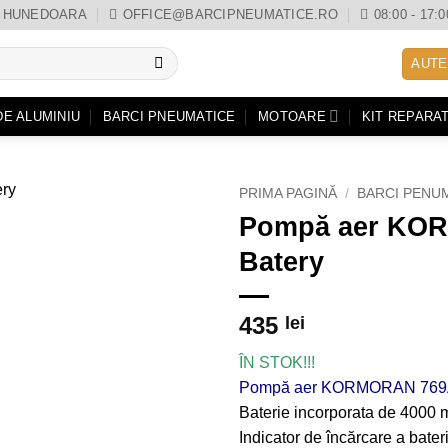
0, HUNEDOARA
OFFICE@BARCIPNEUMATICE.RO
08:00 - 17:0
AUTE
DE ALUMINIU
BARCI PNEUMATICE
MOTOARE
KIT REPARAT
PRIMA PAGINĂ
/
BARCI PENU
Pompă aer KO
Batery
435
lei
ÎN STOK!!!
Pompă aer KORMORAN 769
Baterie incorporata de 4000 
Indicator de încărcare a bate