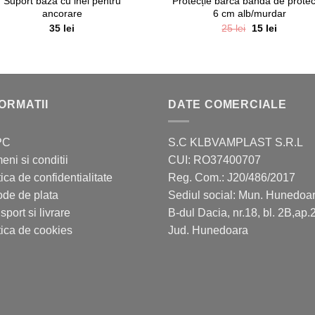
Suport bază cu inel pentru
Protecție barcă bandă de protec
ancorare
6 cm alb/murdar
Prețul
Prețul
35
lei
25
lei
15
lei
inițial
curent
a
este:
fost:
15 lei.
25 lei.
ORMATII
DATE COMERCIALE
PC
S.C KLBVAMPLAST S.R.L
eni si conditii
CUI: RO37400707
tica de confidentialitate
Reg. Com.: J20/486/2017
de de plata
Sediul social: Mun. Hunedoar
sport si livrare
B-dul Dacia, nr.18, bl. 2B,ap.
tica de cookies
Jud. Hunedoara