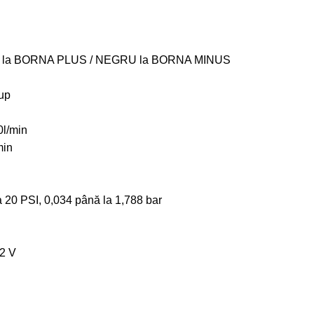
la BORNA PLUS / NEGRU la BORNA MINUS
sup
0l/min
min
a 20 PSI, 0,034 până la 1,788 bar
12 V