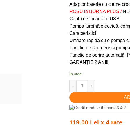
Adaptor baterie cu cleme croc
ROSU la BORNA PLUS /
NE
Cablu de încărcare USB
Pompa turbină electrică, com
Caracteristici:
Umflare rapidă cu o pompă cu
Funcție de scurgere și pompa
Funcție de oprire automa
GARANȚIE 2 ANI!!!
În stoc
Cantitate Pompă aer KORMORA
AD
119.00 Lei x 4 rate