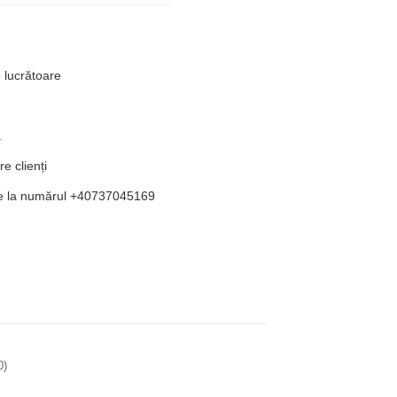
e lucrătoare
ă
re clienți
ate la numărul +40737045169
0)