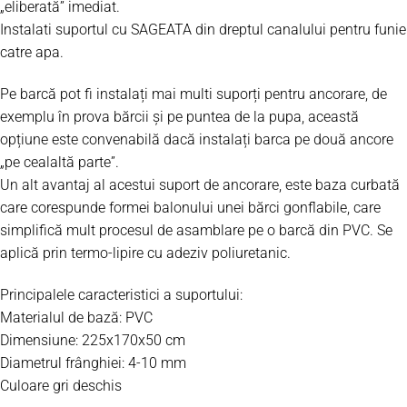
„eliberată” imediat.
Instalati suportul cu
SAGEATA
din dreptul canalului pentru funie
catre apa.
Pe barcă pot fi instalați mai multi suporți pentru ancorare,
de
exemplu în prova bărcii și pe puntea de la pupa,
această
opțiune este convenabilă dacă instalați barca pe două ancore
„pe cealaltă parte”.
Un alt avantaj al acestui suport de ancorare, este baza curbată
care corespunde formei balonului unei bărci gonflabile, care
simplifică mult procesul de asamblare pe o barcă din PVC. Se
aplică prin termo-lipire cu adeziv poliuretanic.
Principalele caracteristici a suportului:
Materialul de bază: PVC
Dimensiune: 225x170x50 cm
Diametrul frânghiei: 4-10 mm
Culoare gri deschis