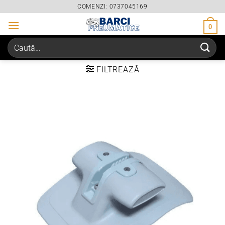
Skip
COMENZI: 0737045169
to
0
content
Caută
după:
FILTREAZĂ