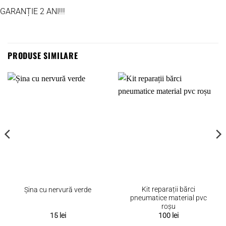
GARANȚIE 2 ANI!!!
PRODUSE SIMILARE
Kit reparații bărci
Șina cu nervură verde
pneumatice material pvc
roșu
15
lei
100
lei