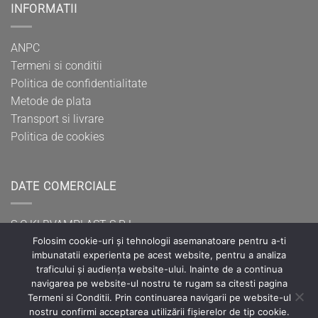
INFORMATII
ANPC
Termeni si conditii
Politica de confidentialitate
Metode de plata
Transport si livrare
Politica de cookies
DATE COMERCIALE
S.C KLBVAMPLAST S.R.L
Folosim cookie-uri și tehnologii asemanatoare pentru a-ti
CUI: RO37400707
imbunatatii experienta pe acest website, pentru a analiza
Reg. Com.: J20/486/2017
traficului și audiența website-ului. Inainte de a continua
Sediul social: Mun. Hunedoara, B-dul Dacia, nr.18, bl.
navigarea pe website-ul nostru te rugam sa citesti pagina
2B,ap.20, Jud. Hunedoara
Termeni si Conditii. Prin continuarea navigarii pe website-ul
nostru confirmi acceptarea utilizării fișierelor de tip cookie.