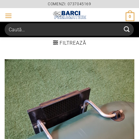
Skip
COMENZI: 0737045169
to
0
content
Caută
după:
FILTREAZĂ