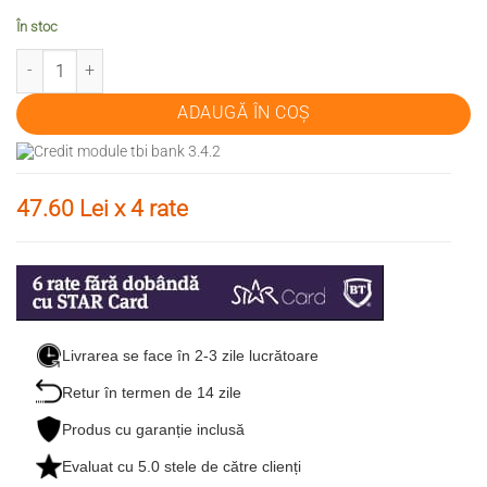
În stoc
Cantitate SUPORT MOTOR KORMORAN K-260 SF ,AD
ADAUGĂ ÎN COȘ
47.60 Lei x 4 rate
Livrarea se face în 2-3 zile lucrătoare
Retur în termen de 14 zile
Produs cu garanție inclusă
Evaluat cu
5.0
stele de către clienți