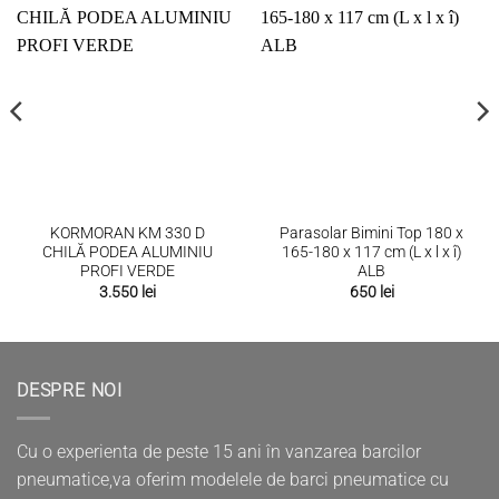
KORMORAN KM 330 D
Parasolar Bimini Top 180 x
CHILĂ PODEA ALUMINIU
165-180 x 117 cm (L x l x î)
PROFI VERDE
ALB
3.550
lei
650
lei
DESPRE NOI
Cu o experienta de peste 15 ani în vanzarea barcilor
pneumatice,va oferim modelele de barci pneumatice cu