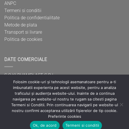
ANPC
Termeni si conditii
Politica de confidentialitate
Metode de plata
Transport si livrare
Politica de cookies
DATE COMERCIALE
S.C KLBVAMPLAST S.R.L
Folosim cookie-uri și tehnologii asemanatoare pentru a-ti
CUI: RO37400707
imbunatatii experienta pe acest website, pentru a analiza
Reg. Com.: J20/486/2017
traficului și audiența website-ului. Inainte de a continua
Sediul social: Mun. Hunedoara, B-dul Dacia, nr.18, bl.
navigarea pe website-ul nostru te rugam sa citesti pagina
2B,ap.20, Jud. Hunedoara
Termeni si Conditii. Prin continuarea navigarii pe website-ul
nostru confirmi acceptarea utilizării fișierelor de tip cookie.
Preferinte cookies
Ok, de acord
Termeni si conditii
©2022 S.C KLBVAMPLAST S.R.L Toate drepturile rezervate.