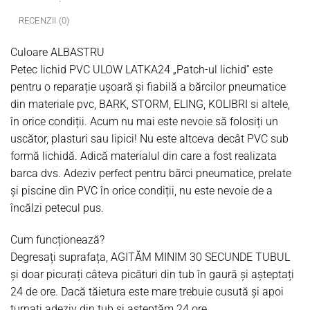
RECENZII (0)
Culoare
ALBASTRU
Petec lichid PVC ULOW LATKA24
„Patch-ul lichid” este
pentru o reparație ușoară și fiabilă a bărcilor pneumatice
din materiale pvc, BARK, STORM, ELING, KOLIBRI si altele,
în orice condiții. Acum nu mai este nevoie să folosiți un
uscător, plasturi sau lipici! Nu este altceva decât PVC sub
formă lichidă. Adică materialul din care a fost realizata
barca dvs. Adeziv perfect pentru bărci pneumatice, prelate
și piscine din PVC în orice condiții, nu este nevoie de a
încălzi petecul pus.
Cum funcționează?
Degresați suprafața,
AGITĂM MINIM 30 SECUNDE TUBUL
și doar picurați câteva picături din tub în gaură și așteptați
24 de ore. Dacă tăietura este mare trebuie cusută și apoi
turnați adeziv din tub și așteptăm 24 ore.