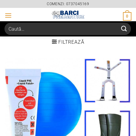
Skip
COMENZI: 0737045169
to
0
content
Caută
după:
FILTREAZĂ