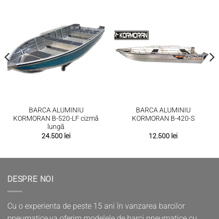
BARCA ALUMINIU
BARCA ALUMINIU
KORMORAN B-520-LF cizmă
KORMORAN B-420-S
lungă
24.500
lei
12.500
lei
DESPRE NOI
Cu o experienta de peste 15 ani în vanzarea barcilor
pneumatice,va oferim modelele de barci pneumatice cu