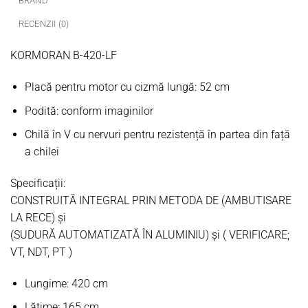
BRAND
RECENZII (0)
KORMORAN B-420-LF
Placă pentru motor cu cizmă lungă: 52 cm
Podită: conform imaginilor
Chilă în V cu nervuri pentru rezistență în partea din față
a chilei
Specificații:
CONSTRUITĂ INTEGRAL PRIN METODA DE (AMBUTISARE
LA RECE) și
(SUDURĂ AUTOMATIZATĂ ÎN ALUMINIU) și ( VERIFICARE;
VT, NDT, PT )
Lungime: 420 cm
Lățime: 165 cm