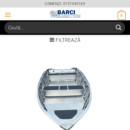
Skip
COMENZI: 0737045169
to
0
content
Caută
după:
FILTREAZĂ