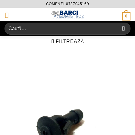
Skip
COMENZI: 0737045169
to
0
content
Caută
după:
FILTREAZĂ