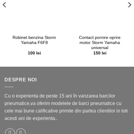
Robinet benzina Storm
Contact pornire oprire
Yamaha F6F8
motor Storm Yamaha
universal
100
lei
150
lei
DESPRE NOI
Cu o experienta de peste 15 ani în vanzarea barcilor
pneumatice,va oferim modelele de barci pneumatice cu
cele mai bune calificative primite din partea clientilor in toti
acesti ani de experienta..