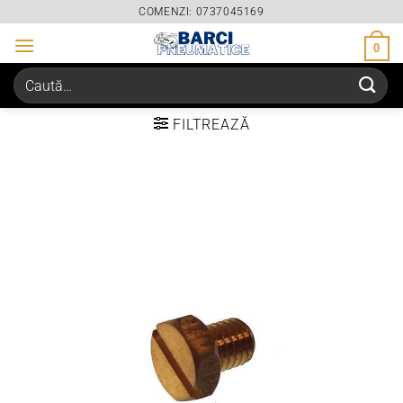
Skip
COMENZI: 0737045169
to
0
content
Caută
după:
FILTREAZĂ