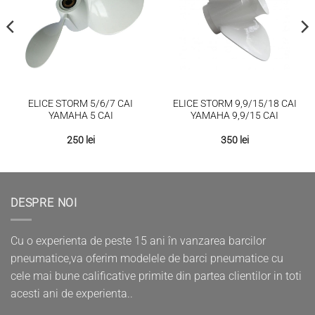
ELICE STORM 5/6/7 CAI
ELICE STORM 9,9/15/18 CAI
YAMAHA 5 CAI
YAMAHA 9,9/15 CAI
250
lei
350
lei
DESPRE NOI
Cu o experienta de peste 15 ani în vanzarea barcilor
pneumatice,va oferim modelele de barci pneumatice cu
cele mai bune calificative primite din partea clientilor in toti
acesti ani de experienta..