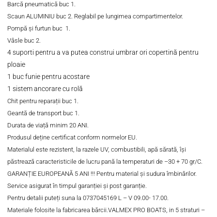
Barcă pneumatică buc 1.
Scaun ALUMINIU buc 2. Reglabil pe lungimea compartimentelor.
Pompă și furtun buc 1.
Vâsle buc 2.
4 suporti pentru a va putea construi umbrar ori copertină pentru
ploaie
1 buc funie pentru acostare
1 sistem ancorare cu rolă
Chit pentru reparații buc 1.
Geantă de transport buc 1.
Durata de viață minim 20 ANI.
Produsul deține certificat conform normelor EU.
Materialul este rezistent, la razele UV, combustibili, apă sărată, își
păstrează caracteristicile de lucru pană la temperaturi de –30 + 70 gr/C.
GARANȚIE EUROPEANĂ 5 ANI !!! Pentru material și sudura îmbinărilor.
Service asigurat în timpul garanției și post garanție.
Pentru detalii puteți suna la 0737045169 L – V 09.00- 17.00.
Materiale folosite la fabricarea bărcii.
VALMEX PRO BOATS, in 5 straturi –