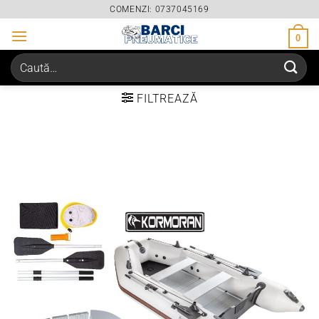
Skip
COMENZI: 0737045169
to
0
content
Caută
după:
FILTREAZĂ