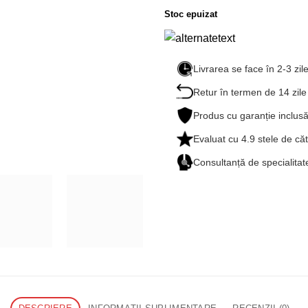
Stoc epuizat
Livrarea se face în 2-3 zil
Retur în termen de 14 zile
Produs cu garanție inclus
Evaluat cu
4.9
stele de căt
Consultanță de specialit