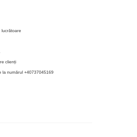
e lucrătoare
ă
re clienți
ate la numărul +40737045169