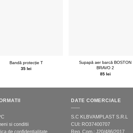
Supapă aer barcă BOSTON
Bandă protecție T
BRAVO 2
35
lei
85
lei
ORMATII
DATE COMERCIALE
PC
S.C KLBVAMPLAST S.R.L
eni si conditii
CUI: RO37400707
tica de confidentialitate
Reg. Com.: J20/486/2017