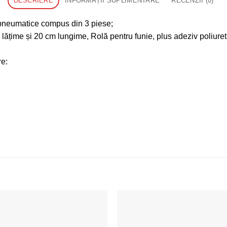
DESCRIERE
INFORMAȚII SUPLIMENTARE
RECENZII (0)
 pneumatice compus din 3 piese;
lățime și 20 cm lungime, Rolă pentru funie, plus adeziv poliur
re: