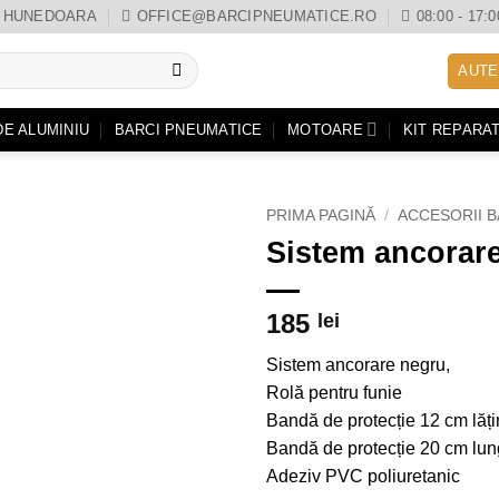
0, HUNEDOARA
OFFICE@BARCIPNEUMATICE.RO
08:00 - 17:0
AUTE
DE ALUMINIU
BARCI PNEUMATICE
MOTOARE
KIT REPARAT
PRIMA PAGINĂ
/
ACCESORII B
Sistem ancorar
185
lei
Sistem ancorare negru,
Rolă pentru funie
Bandă de protecție 12 cm lăț
Bandă de protecție 20 cm lu
Adeziv PVC poliuretanic