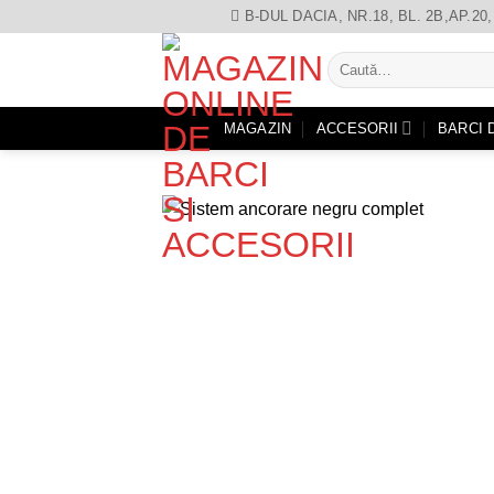
Skip
B-DUL DACIA, NR.18, BL. 2B,AP.2
to
Caută
content
după:
MAGAZIN
ACCESORII
BARCI 