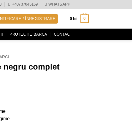
0
+40737045169
WHATSAPP
0
NTIFICARE / ÎNREGISTRARE
0
lei
II
PROTECTIE BARCA
CONTACT
ARCI
e negru complet
ime
ngime