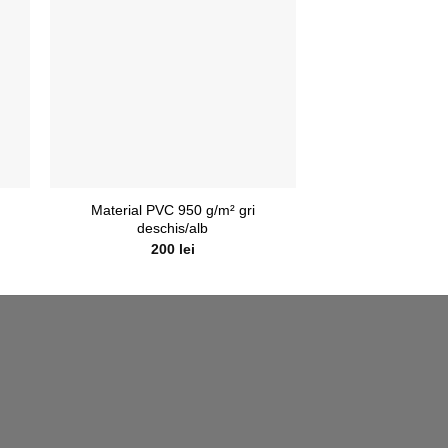
Material PVC 950 g/m² gri
Pompă aer KORM
deschis/alb
Bate
200
lei
435